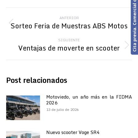
Cita previa. Comercial o Taller
Navegación
ANTERIOR
entre
Sorteo Feria de Muestras ABS Motos
Publicación
anterior:
publicaciones
SIGUIENTE
Ventajas de moverte en scooter
Publicación
siguiente:
Post relacionados
Motoviedo, un año más en la FIDMA
2026
13 de julio de 2026
Nuevo scooter Voge SR4