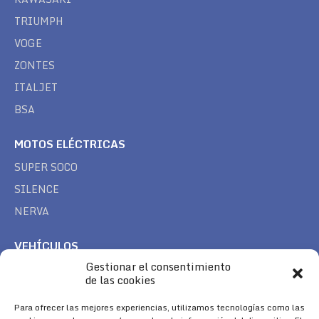
TRIUMPH
VOGE
ZONTES
ITALJET
BSA
MOTOS ELÉCTRICAS
SUPER SOCO
SILENCE
NERVA
VEHÍCULOS
Gestionar el consentimiento
CAN AM
de las cookies
SEA DOO
Para ofrecer las mejores experiencias, utilizamos tecnologías como las
TREK