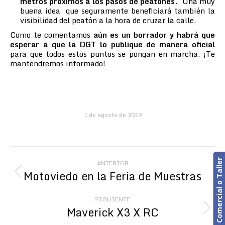
metros próximos a los pasos de peatones.
Una muy
buena idea que seguramente beneficiará también la
visibilidad del peatón a la hora de cruzar la calle.
Como te comentamos
aún es un borrador y habrá que
esperar a que la DGT lo publique de manera oficial
para que todos estos puntos se pongan en marcha. ¡Te
mantendremos informado!
1 de agosto de 2019
Navegación
Cita previa. Comercial o Taller
ANTERIOR
entre
Motoviedo en la Feria de Muestras
Publicación
anterior:
publicaciones
SIGUIENTE
Maverick X3 X RC
Publicación
siguiente: