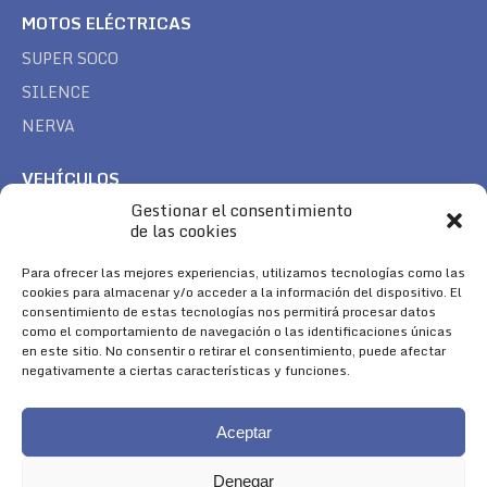
MOTOS ELÉCTRICAS
SUPER SOCO
SILENCE
NERVA
VEHÍCULOS
Gestionar el consentimiento
CAN AM
de las cookies
SEA DOO
Para ofrecer las mejores experiencias, utilizamos tecnologías como las
TREK
cookies para almacenar y/o acceder a la información del dispositivo. El
consentimiento de estas tecnologías nos permitirá procesar datos
SÍGUENOS
como el comportamiento de navegación o las identificaciones únicas
en este sitio. No consentir o retirar el consentimiento, puede afectar
Encuéntranos en:
negativamente a ciertas características y funciones.
Facebook
YouTube
Instagram
page
page
page
Aceptar
opens
opens
opens
in
in
in
Denegar