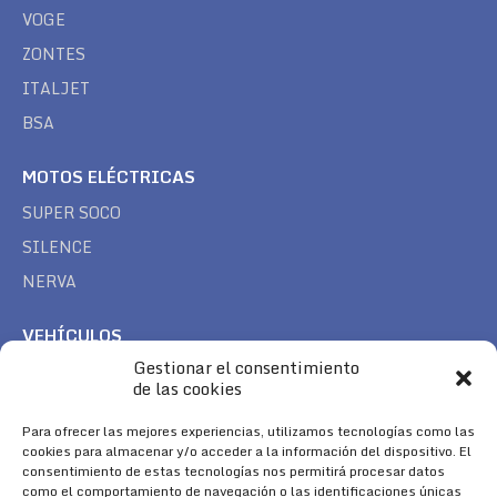
VOGE
ZONTES
ITALJET
BSA
MOTOS ELÉCTRICAS
SUPER SOCO
SILENCE
NERVA
VEHÍCULOS
Gestionar el consentimiento
CAN AM
de las cookies
SEA DOO
TREK
Para ofrecer las mejores experiencias, utilizamos tecnologías como las
cookies para almacenar y/o acceder a la información del dispositivo. El
consentimiento de estas tecnologías nos permitirá procesar datos
SÍGUENOS
como el comportamiento de navegación o las identificaciones únicas