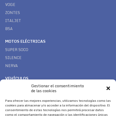
VOGE
ZONTES
ITALJET
BSA
MOTOS ELÉCTRICAS
SUPER SOCO
SILENCE
NERVA
VEHÍCULOS
Gestionar el consentimiento
CAN AM
de las cookies
SEA DOO
TREK
Para ofrecer las mejores experiencias, utilizamos tecnologías como las
cookies para almacenar y/o acceder a la información del dispositivo. El
consentimiento de estas tecnologías nos permitirá procesar datos
SÍGUENOS
como el comportamiento de navegación o las identificaciones únicas