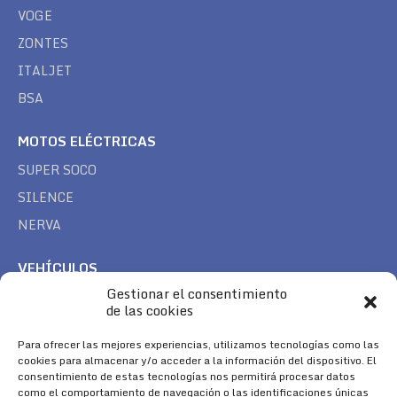
VOGE
ZONTES
ITALJET
BSA
MOTOS ELÉCTRICAS
SUPER SOCO
SILENCE
NERVA
VEHÍCULOS
Gestionar el consentimiento
CAN AM
de las cookies
SEA DOO
TREK
Para ofrecer las mejores experiencias, utilizamos tecnologías como las
cookies para almacenar y/o acceder a la información del dispositivo. El
consentimiento de estas tecnologías nos permitirá procesar datos
SÍGUENOS
como el comportamiento de navegación o las identificaciones únicas