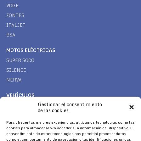
VOGE
ZONTES
ITALJET
BSA
MOTOS ELÉCTRICAS
SUPER SOCO
SILENCE
NERVA
VEHÍCULOS
Gestionar el consentimiento
CAN AM
de las cookies
SEA DOO
TREK
Para ofrecer las mejores experiencias, utilizamos tecnologías como las
cookies para almacenar y/o acceder a la información del dispositivo. El
consentimiento de estas tecnologías nos permitirá procesar datos
SÍGUENOS
como el comportamiento de navegación o las identificaciones únicas