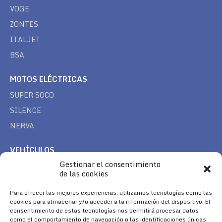
VOGE
ZONTES
ITALJET
BSA
MOTOS ELÉCTRICAS
SUPER SOCO
SILENCE
NERVA
VEHÍCULOS
Gestionar el consentimiento
CAN AM
de las cookies
SEA DOO
TREK
Para ofrecer las mejores experiencias, utilizamos tecnologías como las
cookies para almacenar y/o acceder a la información del dispositivo. El
consentimiento de estas tecnologías nos permitirá procesar datos
SÍGUENOS
como el comportamiento de navegación o las identificaciones únicas