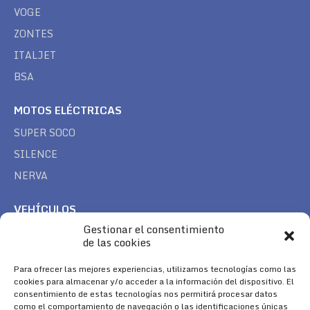
VOGE
ZONTES
ITALJET
BSA
MOTOS ELÉCTRICAS
SUPER SOCO
SILENCE
NERVA
VEHÍCULOS
Gestionar el consentimiento
CAN AM
de las cookies
SEA DOO
TREK
Para ofrecer las mejores experiencias, utilizamos tecnologías como las
cookies para almacenar y/o acceder a la información del dispositivo. El
consentimiento de estas tecnologías nos permitirá procesar datos
SÍGUENOS
como el comportamiento de navegación o las identificaciones únicas