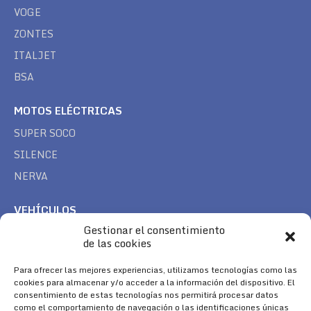
VOGE
ZONTES
ITALJET
BSA
MOTOS ELÉCTRICAS
SUPER SOCO
SILENCE
NERVA
VEHÍCULOS
Gestionar el consentimiento
CAN AM
de las cookies
SEA DOO
TREK
Para ofrecer las mejores experiencias, utilizamos tecnologías como las
cookies para almacenar y/o acceder a la información del dispositivo. El
consentimiento de estas tecnologías nos permitirá procesar datos
SÍGUENOS
como el comportamiento de navegación o las identificaciones únicas