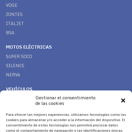
VOGE
ZONTES
ITALJET
BSA
MOTOS ELÉCTRICAS
SUPER SOCO
SILENCE
NERVA
VEHÍCULOS
Gestionar el consentimiento
CAN AM
de las cookies
SEA DOO
TREK
Para ofrecer las mejores experiencias, utilizamos tecnologías como las
cookies para almacenar y/o acceder a la información del dispositivo. El
consentimiento de estas tecnologías nos permitirá procesar datos
SÍGUENOS
como el comportamiento de navegación o las identificaciones únicas