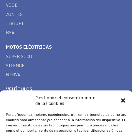
VOGE
ZONTES
ITALJET
BSA
MOTOS ELÉCTRICAS
SUPER SOCO
SILENCE
NERVA
VEHÍCULOS
Gestionar el consentimiento
CAN AM
de las cookies
SEA DOO
TREK
Para ofrecer las mejores experiencias, utilizamos tecnologías como las
cookies para almacenar y/o acceder a la información del dispositivo. El
consentimiento de estas tecnologías nos permitirá procesar datos
SÍGUENOS
como el comportamiento de navegación o las identificaciones únicas