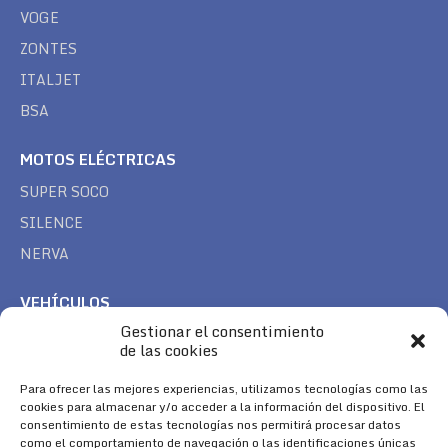
VOGE
ZONTES
ITALJET
BSA
MOTOS ELÉCTRICAS
SUPER SOCO
SILENCE
NERVA
VEHÍCULOS
Gestionar el consentimiento
CAN AM
de las cookies
SEA DOO
TREK
Para ofrecer las mejores experiencias, utilizamos tecnologías como las
cookies para almacenar y/o acceder a la información del dispositivo. El
consentimiento de estas tecnologías nos permitirá procesar datos
SÍGUENOS
como el comportamiento de navegación o las identificaciones únicas