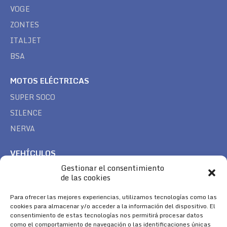
VOGE
ZONTES
ITALJET
BSA
MOTOS ELÉCTRICAS
SUPER SOCO
SILENCE
NERVA
VEHÍCULOS
Gestionar el consentimiento
CAN AM
de las cookies
SEA DOO
TREK
Para ofrecer las mejores experiencias, utilizamos tecnologías como las
cookies para almacenar y/o acceder a la información del dispositivo. El
consentimiento de estas tecnologías nos permitirá procesar datos
SÍGUENOS
como el comportamiento de navegación o las identificaciones únicas