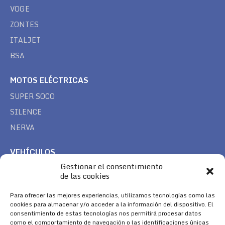
VOGE
ZONTES
ITALJET
BSA
MOTOS ELÉCTRICAS
SUPER SOCO
SILENCE
NERVA
VEHÍCULOS
Gestionar el consentimiento
CAN AM
de las cookies
SEA DOO
TREK
Para ofrecer las mejores experiencias, utilizamos tecnologías como las
cookies para almacenar y/o acceder a la información del dispositivo. El
consentimiento de estas tecnologías nos permitirá procesar datos
SÍGUENOS
como el comportamiento de navegación o las identificaciones únicas