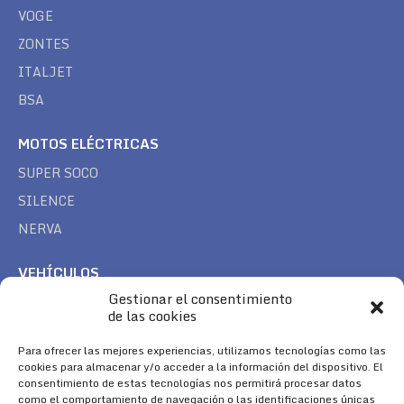
VOGE
ZONTES
ITALJET
BSA
MOTOS ELÉCTRICAS
SUPER SOCO
SILENCE
NERVA
VEHÍCULOS
Gestionar el consentimiento
CAN AM
de las cookies
SEA DOO
TREK
Para ofrecer las mejores experiencias, utilizamos tecnologías como las
cookies para almacenar y/o acceder a la información del dispositivo. El
consentimiento de estas tecnologías nos permitirá procesar datos
SÍGUENOS
como el comportamiento de navegación o las identificaciones únicas