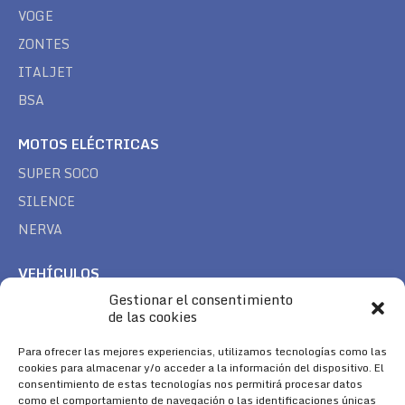
VOGE
ZONTES
ITALJET
BSA
MOTOS ELÉCTRICAS
SUPER SOCO
SILENCE
NERVA
VEHÍCULOS
Gestionar el consentimiento
CAN AM
de las cookies
SEA DOO
TREK
Para ofrecer las mejores experiencias, utilizamos tecnologías como las
cookies para almacenar y/o acceder a la información del dispositivo. El
consentimiento de estas tecnologías nos permitirá procesar datos
SÍGUENOS
como el comportamiento de navegación o las identificaciones únicas