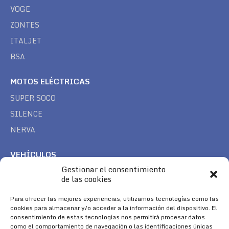
VOGE
ZONTES
ITALJET
BSA
MOTOS ELÉCTRICAS
SUPER SOCO
SILENCE
NERVA
VEHÍCULOS
Gestionar el consentimiento
CAN AM
de las cookies
SEA DOO
TREK
Para ofrecer las mejores experiencias, utilizamos tecnologías como las
cookies para almacenar y/o acceder a la información del dispositivo. El
consentimiento de estas tecnologías nos permitirá procesar datos
SÍGUENOS
como el comportamiento de navegación o las identificaciones únicas