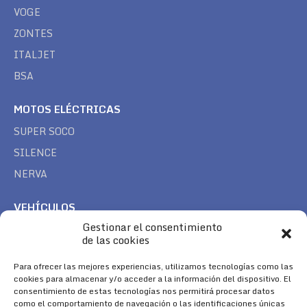
VOGE
ZONTES
ITALJET
BSA
MOTOS ELÉCTRICAS
SUPER SOCO
SILENCE
NERVA
VEHÍCULOS
Gestionar el consentimiento
CAN AM
de las cookies
SEA DOO
TREK
Para ofrecer las mejores experiencias, utilizamos tecnologías como las
cookies para almacenar y/o acceder a la información del dispositivo. El
consentimiento de estas tecnologías nos permitirá procesar datos
SÍGUENOS
como el comportamiento de navegación o las identificaciones únicas