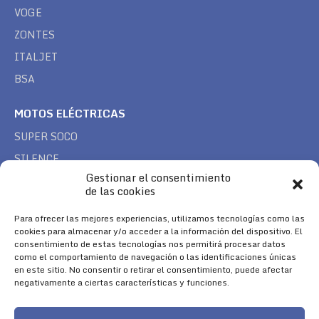
VOGE
ZONTES
ITALJET
BSA
MOTOS ELÉCTRICAS
SUPER SOCO
SILENCE
Gestionar el consentimiento
NERVA
de las cookies
VEHÍCULOS
Para ofrecer las mejores experiencias, utilizamos tecnologías como las
cookies para almacenar y/o acceder a la información del dispositivo. El
CAN AM
consentimiento de estas tecnologías nos permitirá procesar datos
SEA DOO
como el comportamiento de navegación o las identificaciones únicas
en este sitio. No consentir o retirar el consentimiento, puede afectar
TREK
negativamente a ciertas características y funciones.
SÍGUENOS