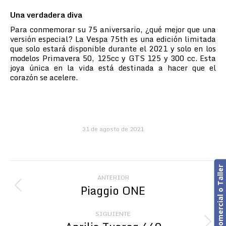
Una verdadera diva
Para conmemorar su 75 aniversario, ¿qué mejor que una
versión especial? La Vespa 75th es una edición limitada
que solo estará disponible durante el 2021 y solo en los
modelos Primavera 50, 125cc y GTS 125 y 300 cc. Esta
joya única en la vida está destinada a hacer que el
corazón se acelere.
31 de agosto de 2021
Navegación
Cita previa. Comercial o Taller
ANTERIOR
entre
Piaggio ONE
Publicación
anterior:
publicaciones
SIGUIENTE
Publicación