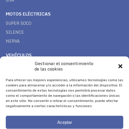
MOTOS ELÉCTRICAS
SUPER SOCO
SILENCE
NERVA
VEHÍCULOS
Gestionar el consentimiento
CAN AM
de las cookies
SEA DOO
TREK
Para ofrecer las mejores experiencias, utilizamos tecnologías como las
cookies para almacenar y/o acceder a la información del dispositivo. El
consentimiento de estas tecnologías nos permitirá procesar datos
SÍGUENOS
como el comportamiento de navegación o las identificaciones únicas
en este sitio. No consentir o retirar el consentimiento, puede afectar
Encuéntranos en:
negativamente a ciertas características y funciones.
Facebook
YouTube
Instagram
page
page
page
Aceptar
opens
opens
opens