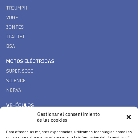
TRIUMPH
VOGE
ZONTES
ITALJET
BSA
MOTOS ELÉCTRICAS
SUPER SOCO
SILENCE
NERVA
VEHÍCULOS
Gestionar el consentimiento
CAN AM
de las cookies
SEA DOO
Para ofrecer las mejores experiencias, utilizamos tecnologías como las
TREK
cookies para almacenar y/o acceder a la información del dispositivo. El