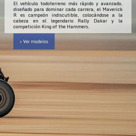
El vehículo todoterreno más rápido y avanzado,
diseñado para dominar cada carrera, el Maverick
R es campeón indiscutible, colocándose a la
cabeza en el legendario Rally Dakar y la
competición King of the Hammers.
> Ver modelos