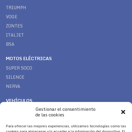
TRIUMPH
VOGE
ZONTES
ITALJET
BSA
MOTOS ELÉCTRICAS
SUPER SOCO
SILENCE
NERVA
VEHÍCULOS
Gestionar el consentimiento
CAN AM
de las cookies
SEA DOO
Para ofrecer las mejores experiencias, utilizamos tecnologías como las
TREK
cookies para almacenar y/o acceder a la información del dispositivo. El