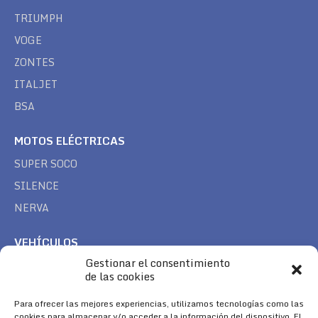
TRIUMPH
VOGE
ZONTES
ITALJET
BSA
MOTOS ELÉCTRICAS
SUPER SOCO
SILENCE
NERVA
VEHÍCULOS
Gestionar el consentimiento
CAN AM
de las cookies
SEA DOO
Para ofrecer las mejores experiencias, utilizamos tecnologías como las
TREK
cookies para almacenar y/o acceder a la información del dispositivo. El