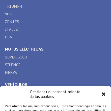
TRIUMPH
VOGE
ZONTES
ITALJET
BSA
MOTOS ELÉCTRICAS
SUPER SOCO
SILENCE
NERVA
VEHÍCULOS
Gestionar el consentimiento
CAN AM
de las cookies
SEA DOO
Para ofrecer las mejores experiencias, utilizamos tecnologías como las
TREK
cookies para almacenar y/o acceder a la información del dispositivo. El