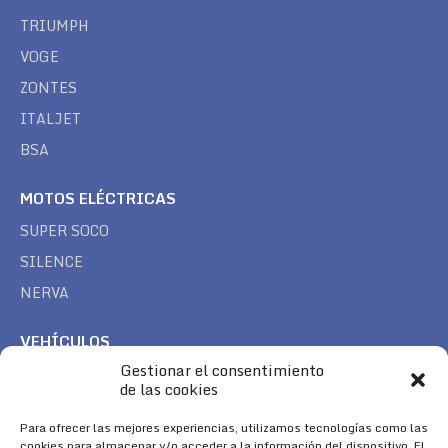
TRIUMPH
VOGE
ZONTES
ITALJET
BSA
MOTOS ELÉCTRICAS
SUPER SOCO
SILENCE
NERVA
VEHÍCULOS
Gestionar el consentimiento
CAN AM
de las cookies
SEA DOO
Para ofrecer las mejores experiencias, utilizamos tecnologías como las
TREK
cookies para almacenar y/o acceder a la información del dispositivo. El