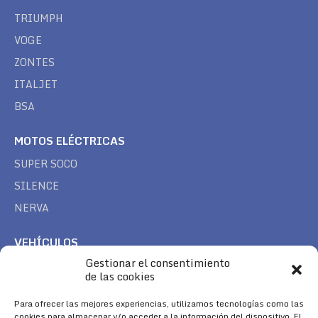
TRIUMPH
VOGE
ZONTES
ITALJET
BSA
MOTOS ELÉCTRICAS
SUPER SOCO
SILENCE
NERVA
VEHÍCULOS
Gestionar el consentimiento
CAN AM
de las cookies
SEA DOO
Para ofrecer las mejores experiencias, utilizamos tecnologías como las
TREK
cookies para almacenar y/o acceder a la información del dispositivo. El