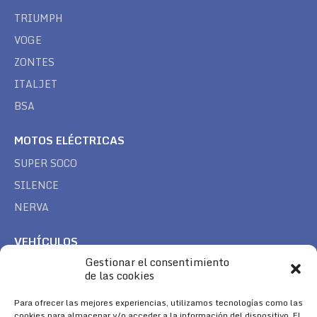
TRIUMPH
VOGE
ZONTES
ITALJET
BSA
MOTOS ELÉCTRICAS
SUPER SOCO
SILENCE
NERVA
VEHÍCULOS
Gestionar el consentimiento
CAN AM
de las cookies
SEA DOO
Para ofrecer las mejores experiencias, utilizamos tecnologías como las
TREK
cookies para almacenar y/o acceder a la información del dispositivo. El