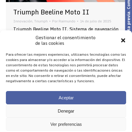
Cita previa. Comercial o Taller
Triumph Beeline Moto II
Innovación
,
Triumph
Por
Raimundo
14 de julio de 2025
Triumph Beeline Moto II. Sistema de navegación
para motocicletas La emocionante asociación
Gestionar el consentimiento
entre Triumph y Beeline, la galardonada marca
de las cookies
de navegación, te ofrece el nuevo Triumph
Beeline Moto II, la última evolución en
Para ofrecer las mejores experiencias, utilizamos tecnologías como las
tecnología de navegación. Con funciones
cookies para almacenar y/o acceder a la información del dispositivo. El
mejoradas, este sistema rediseñado e intuitivo es
consentimiento de estas tecnologías nos permitirá procesar datos
más grande, brillante e inteligente que nunca.
como el comportamiento de navegación o las identificaciones únicas
Algunas de sus…
en este sitio. No consentir o retirar el consentimiento, puede afectar
negativamente a ciertas características y funciones.
Aceptar
Denegar
Ver preferencias