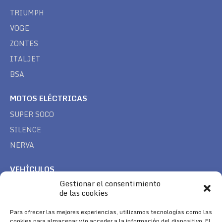
TRIUMPH
VOGE
ZONTES
ITALJET
BSA
MOTOS ELÉCTRICAS
SUPER SOCO
SILENCE
NERVA
VEHÍCULOS
Gestionar el consentimiento
CAN AM
de las cookies
SEA DOO
Para ofrecer las mejores experiencias, utilizamos tecnologías como las
TREK
cookies para almacenar y/o acceder a la información del dispositivo. El