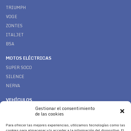
TRIUMPH
VOGE
ZONTES
ITALJET
BSA
MOTOS ELÉCTRICAS
SUPER SOCO
SILENCE
NERVA
VEHÍCULOS
Gestionar el consentimiento
CAN AM
de las cookies
SEA DOO
Para ofrecer las mejores experiencias, utilizamos tecnologías como las
TREK
cookies para almacenar y/o acceder a la información del dispositivo. El