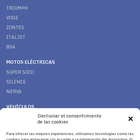
TRIUMPH
VOGE
ZONTES
ITALJET
BSA
MOTOS ELÉCTRICAS
SUPER SOCO
SILENCE
NERVA
VEHÍCULOS
Gestionar el consentimiento
CAN AM
de las cookies
SEA DOO
Para ofrecer las mejores experiencias, utilizamos tecnologías como las
TREK
cookies para almacenar y/o acceder a la información del dispositivo. El