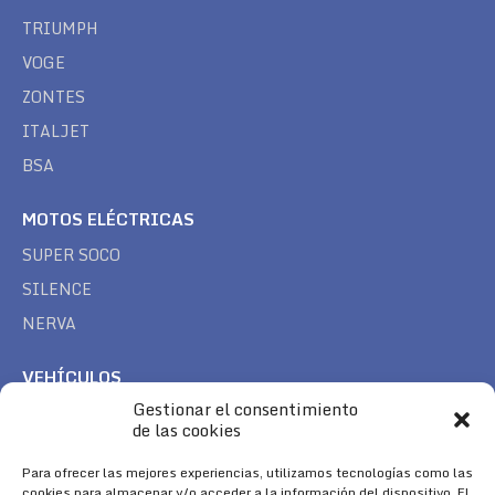
TRIUMPH
VOGE
ZONTES
ITALJET
BSA
MOTOS ELÉCTRICAS
SUPER SOCO
SILENCE
NERVA
VEHÍCULOS
Gestionar el consentimiento
CAN AM
de las cookies
SEA DOO
Para ofrecer las mejores experiencias, utilizamos tecnologías como las
TREK
cookies para almacenar y/o acceder a la información del dispositivo. El