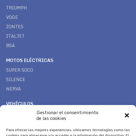
TRIUMPH
VOGE
ZONTES
ITALJET
BSA
MOTOS ELÉCTRICAS
SUPER SOCO
SILENCE
NERVA
VEHÍCULOS
Gestionar el consentimiento
CAN AM
de las cookies
SEA DOO
Para ofrecer las mejores experiencias, utilizamos tecnologías como las
TREK
cookies para almacenar y/o acceder a la información del dispositivo. El