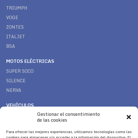
TRIUMPH
VOGE
ZONTES
ITALJET
BSA
MOTOS ELÉCTRICAS
SUPER SOCO
SILENCE
NERVA
VEHÍCULOS
Gestionar el consentimiento
CAN AM
de las cookies
SEA DOO
Para ofrecer las mejores experiencias, utilizamos tecnologías como las
TREK
cookies para almacenar y/o acceder a la información del dispositivo. El