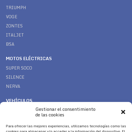
TRIUMPH
VOGE
ZONTES
ITALJET
BSA
MOTOS ELÉCTRICAS
SUPER SOCO
SILENCE
NERVA
VEHÍCULOS
Gestionar el consentimiento
CAN AM
de las cookies
SEA DOO
Para ofrecer las mejores experiencias, utilizamos tecnologías como las
TREK
cookies para almacenar y/o acceder a la información del dispositivo. El