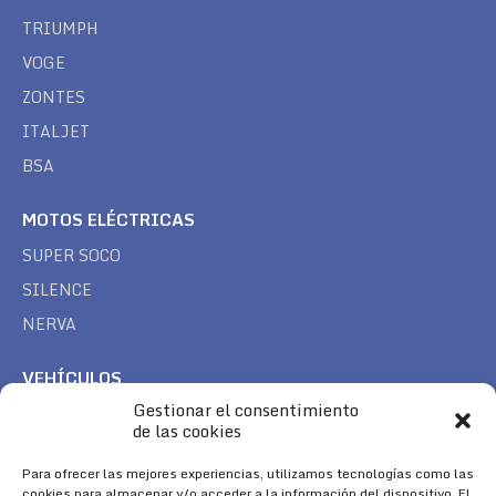
TRIUMPH
VOGE
ZONTES
ITALJET
BSA
MOTOS ELÉCTRICAS
SUPER SOCO
SILENCE
NERVA
VEHÍCULOS
Gestionar el consentimiento
CAN AM
de las cookies
SEA DOO
Para ofrecer las mejores experiencias, utilizamos tecnologías como las
TREK
cookies para almacenar y/o acceder a la información del dispositivo. El