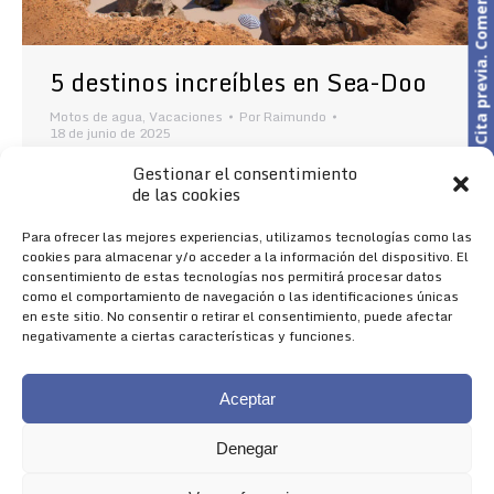
Cita previa. Comercial o Taller
5 destinos increíbles en Sea-Doo
Motos de agua
,
Vacaciones
Por
Raimundo
18 de junio de 2025
Te proponemos 5 destinos increíbles para visitar
Gestionar el consentimiento
con tu moto de agua Sea-Doo este verano
de las cookies
Deslizarte por el agua a bordo de tu moto de agua,
soltando adrenalina y saboreando la libertad es
Para ofrecer las mejores experiencias, utilizamos tecnologías como las
una experiencia fascinante, ¡pero hacerlo
cookies para almacenar y/o acceder a la información del dispositivo. El
mientras descubres nuevos rincones de la
consentimiento de estas tecnologías nos permitirá procesar datos
geografía española es todo un lujo! ¿Quieres saber
como el comportamiento de navegación o las identificaciones únicas
cuáles son los…
en este sitio. No consentir o retirar el consentimiento, puede afectar
negativamente a ciertas características y funciones.
Aceptar
Denegar