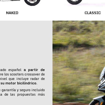
NAKED
CLASSIC
cado español
a partir de
re los scooters crossover de
ivel que incluye radar de
su motor bicilíndrico
.
e garantía y seguro incluido
na de las propuestas más