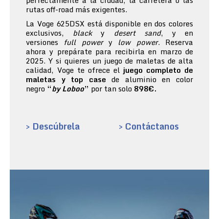
perfectamente a la ciudad, la carretera o las
rutas off-road más exigentes.
La Voge 625DSX está disponible en dos colores
exclusivos,
black
y
desert sand
, y en
versiones
full power
y
low power
. Reserva
ahora y prepárate para recibirla en marzo de
2025. Y si quieres un juego de maletas de alta
calidad, Voge te ofrece el
juego completo de
maletas y top case
de aluminio en color
negro
“
by Loboo
”
por tan solo
898€.
> Descúbrela
> Contáctanos