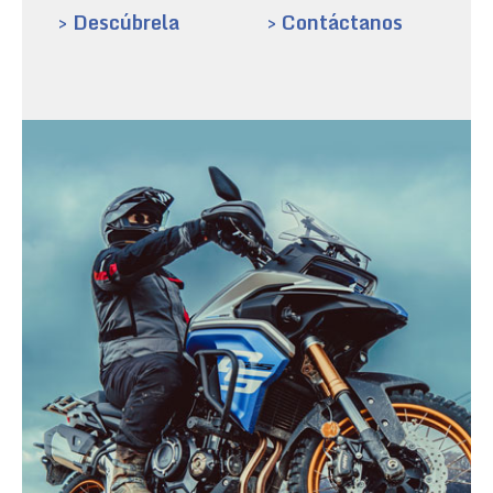
> Descúbrela
> Contáctanos