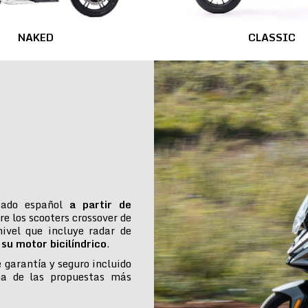
NAKED
CLASSIC
cado español
a partir de
re los scooters crossover de
ivel que incluye radar de
su motor bicilíndrico
.
e garantía y seguro incluido
na de las propuestas más