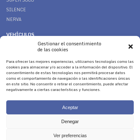
SILENCE
NERVA
VEHÍCULOS
Gestionar el consentimiento
CAN AM
de las cookies
SEA DOO
TREK
Para ofrecer las mejores experiencias, utilizamos tecnologías como las
cookies para almacenar y/o acceder a la información del dispositivo. El
consentimiento de estas tecnologías nos permitirá procesar datos
SÍGUENOS
como el comportamiento de navegación o las identificaciones únicas
en este sitio. No consentir o retirar el consentimiento, puede afectar
Encuéntranos en:
negativamente a ciertas características y funciones.
Facebook
YouTube
Instagram
page
page
page
Aceptar
opens
opens
opens
in
in
in
Denegar
new
new
new
window
window
window
Ver preferencias