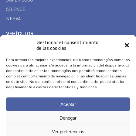
SILENCE
NERVA
VEHÍCULOS
Gestionar el consentimiento
CAN AM
de las cookies
SEA DOO
TREK
Para ofrecer las mejores experiencias, utilizamos tecnologías como las
cookies para almacenar y/o acceder a la información del dispositivo. El
consentimiento de estas tecnologías nos permitirá procesar datos
SÍGUENOS
como el comportamiento de navegación o las identificaciones únicas
en este sitio. No consentir o retirar el consentimiento, puede afectar
Encuéntranos en:
negativamente a ciertas características y funciones.
Facebook
YouTube
Instagram
page
page
page
Aceptar
opens
opens
opens
in
in
in
Denegar
new
new
new
window
window
window
Ver preferencias