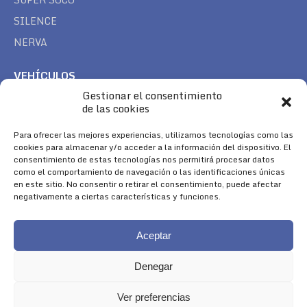
SILENCE
NERVA
VEHÍCULOS
Gestionar el consentimiento
CAN AM
de las cookies
SEA DOO
TREK
Para ofrecer las mejores experiencias, utilizamos tecnologías como las
cookies para almacenar y/o acceder a la información del dispositivo. El
consentimiento de estas tecnologías nos permitirá procesar datos
SÍGUENOS
como el comportamiento de navegación o las identificaciones únicas
en este sitio. No consentir o retirar el consentimiento, puede afectar
Encuéntranos en:
negativamente a ciertas características y funciones.
Facebook
YouTube
Instagram
page
page
page
Aceptar
opens
opens
opens
in
in
in
Denegar
new
new
new
window
window
window
Ver preferencias