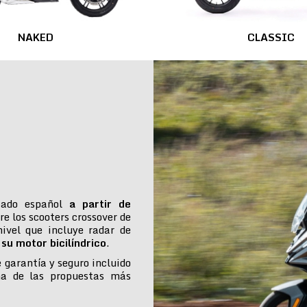
NAKED
CLASSIC
cado español
a partir de
re los scooters crossover de
ivel que incluye radar de
su motor bicilíndrico
.
e garantía y seguro incluido
na de las propuestas más