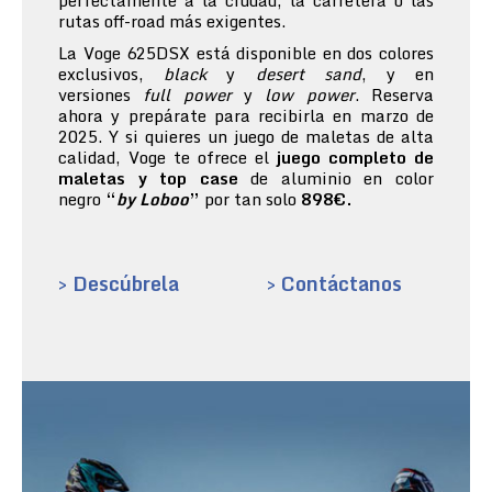
perfectamente a la ciudad, la carretera o las
rutas off-road más exigentes.
La Voge 625DSX está disponible en dos colores
exclusivos,
black
y
desert sand
, y en
versiones
full power
y
low power
. Reserva
ahora y prepárate para recibirla en marzo de
2025. Y si quieres un juego de maletas de alta
calidad, Voge te ofrece el
juego completo de
maletas y top case
de aluminio en color
negro
“
by Loboo
”
por tan solo
898€.
> Descúbrela
> Contáctanos