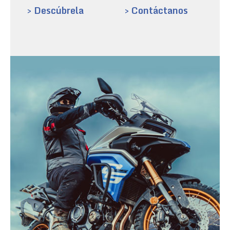
> Descúbrela
> Contáctanos