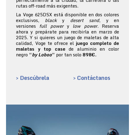
perfectamente a la ciudad, la carretera o las
rutas off-road más exigentes.
La Voge 625DSX está disponible en dos colores
exclusivos,
black
y
desert sand
, y en
versiones
full power
y
low power
. Reserva
ahora y prepárate para recibirla en marzo de
2025. Y si quieres un juego de maletas de alta
calidad, Voge te ofrece el
juego completo de
maletas y top case
de aluminio en color
negro
“
by Loboo
”
por tan solo
898€.
> Descúbrela
> Contáctanos