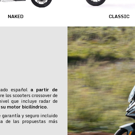
NAKED
CLASSIC
cado español
a partir de
re los scooters crossover de
ivel que incluye radar de
su motor bicilíndrico
.
e garantía y seguro incluido
na de las propuestas más