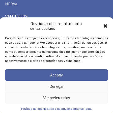
NERVA
VEHÍCULOS
Gestionar el consentimiento
CAN AM
de las cookies
SEA DOO
TREK
Para ofrecer las mejores experiencias, utilizamos tecnologías como las
cookies para almacenar y/o acceder a la información del dispositivo. El
consentimiento de estas tecnologías nos permitirá procesar datos
SÍGUENOS
como el comportamiento de navegación o las identificaciones únicas
en este sitio. No consentir o retirar el consentimiento, puede afectar
Encuéntranos en:
negativamente a ciertas características y funciones.
Facebook
YouTube
Instagram
page
page
page
Aceptar
opens
opens
opens
in
in
in
Denegar
new
new
new
window
window
window
Ver preferencias
Aviso Legal
|
Política de Cookies
|
Diseño 
Política de cookies
Aviso de privacidad
Aviso legal