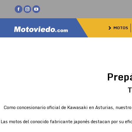
Facebook
Instagram
YouTube
page
page
page
MOTOS
opens
opens
opens
in
in
in
new
new
new
window
window
window
Prep
T
Como concesionario oficial de Kawasaki en Asturias, nuestro 
Las motos del conocido fabricante japonés destacan por su efic