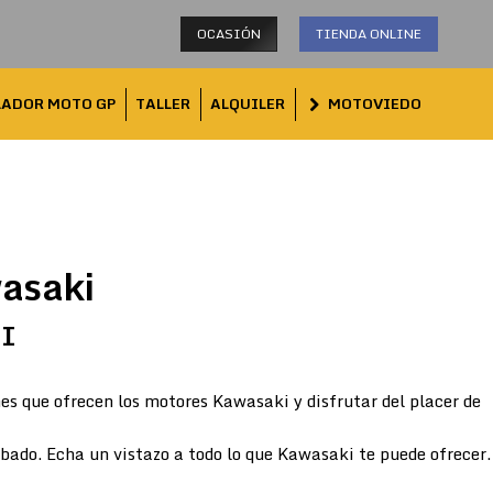
OCASIÓN
TIENDA ONLINE
LADOR MOTO GP
TALLER
ALQUILER
MOTOVIEDO
asaki
TI
es que ofrecen los motores Kawasaki y disfrutar del placer de
abado. Echa un vistazo a todo lo que Kawasaki te puede ofrecer.